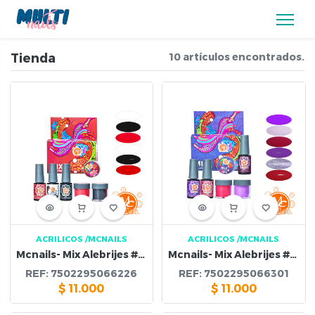
Tienda
10 artículos encontrados.
ACRILICOS
/MCNAILS
ACRILICOS
/MCNAILS
Mcnails- Mix Alebrijes #1 Esmalte & Polvo Acrilico
Mcnails- Mix Alebrijes #9 Esmalte & Polvo Acrilico
REF:
7502295066226
REF:
7502295066301
$
11.000
$
11.000