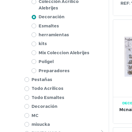
Colección Acrilico
REF:
Alebrijes
Decoración
Esmaltes
herramientas
kits
Mix Coleccion Alebrijes
Poligel
Preparadores
Pestañas
Todo Acrilicos
Todo Esmaltes
DEC
Decoración
Mcnai
MC
misucka