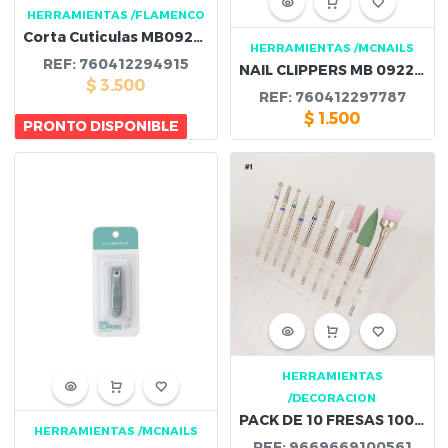
HERRAMIENTAS
/FLAMENCO
Corta Cuticulas MB092602
HERRAMIENTAS
/MCNAILS
REF:
760412294915
NAIL CLIPPERS MB 092234
$
3.500
REF:
760412297787
$
1.500
PRONTO DISPONIBLE
HERRAMIENTAS
/DECORACION
PACK DE 10 FRESAS 10056
HERRAMIENTAS
/MCNAILS
REF:
9669669100561