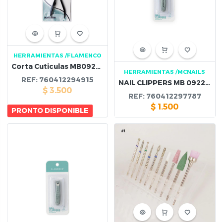
HERRAMIENTAS
/FLAMENCO
Corta Cuticulas MB092602
HERRAMIENTAS
/MCNAILS
REF:
760412294915
NAIL CLIPPERS MB 092234
$
3.500
REF:
760412297787
$
1.500
PRONTO DISPONIBLE