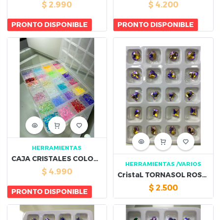
$
2.990
$
4.200
PRONTO DISPONIBLE
PRONTO DISPONIBLE
HERRAMIENTAS
CAJA CRISTALES COLORES PASTEL
HERRAMIENTAS
/VARIOS
$
4.990
CristaL TORNASOL ROSADO
$
2.500
PRONTO DISPONIBLE