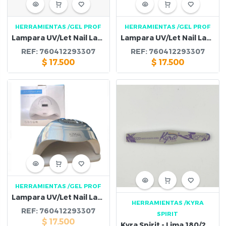
HERRAMIENTAS
/GEL PROF
HERRAMIENTAS
/GEL PROF
Lampara UV/Let Nail Lamp 168 w Blanco Morada
Lampara UV/Let Nail Lamp 168 w Rosa
REF:
760412293307
REF:
760412293307
$
17.500
$
17.500
HERRAMIENTAS
/GEL PROF
Lampara UV/Let Nail Lamp 168 w Blanco
HERRAMIENTAS
/KYRA
REF:
760412293307
SPIRIT
$
17.500
Kyra Spirit - Lima 180/220