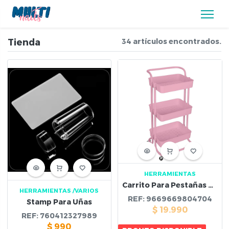
Tienda
34 artículos encontrados.
HERRAMIENTAS
Carrito Para Pestañas Rosa
HERRAMIENTAS
/VARIOS
REF:
9669669804704
Stamp Para Uñas
$
19.990
REF:
760412327989
$
990