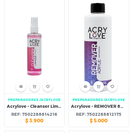
PREPARADORES
/ACRYLOVE
PREPARADORES
/ACRYLOVE
Acrylove - Cleanser Limpiador 120 ml
Acrylove - REMOVER 8OZ ACRYLIC
REF:
7502288814216
REF:
7502288812175
$
3.900
$
5.000