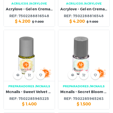
ACRILICOS
/ACRYLOVE
ACRILICOS
/ACRYLOVE
Acrylove - Gel en Crema Solida #2
Acrylove - Gel en Crema Solida #1
REF:
7502288816548
REF:
7502288816548
$
4.200
$
4.200
$
7.000
$
7.000
PREPARADORES
/MCNAILS
PREPARADORES
/MCNAILS
Mcnails - Sweet Velvet Aceite Para Cuticula
Mcnails - Secret Bloom Top Coat Matte
REF:
7502285965225
REF:
7502285965263
$
1.400
$
1.500