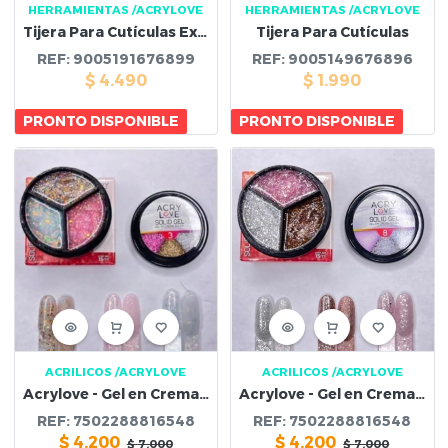
HERRAMIENTAS
/ACRYLOVE
HERRAMIENTAS
/ACRYLOVE
Tijera Para Cutículas Extra Fina
Tijera Para Cutículas
REF:
9005191676899
REF:
9005149676896
$
4.490
$
1.990
PRONTO DISPONIBLE
PRONTO DISPONIBLE
ACRILICOS
/ACRYLOVE
ACRILICOS
/ACRYLOVE
Acrylove - Gel en Crema Solida #3
Acrylove - Gel en Crema Solida #8
REF:
7502288816548
REF:
7502288816548
$
4.200
$
4.200
$
7.000
$
7.000