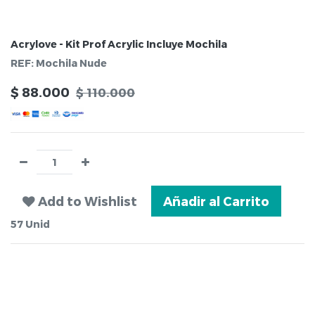
Acrylove - Kit Prof Acrylic Incluye Mochila
REF:
Mochila Nude
$
88.000
$
110.000
Add to Wishlist
Añadir al Carrito
57
Unid