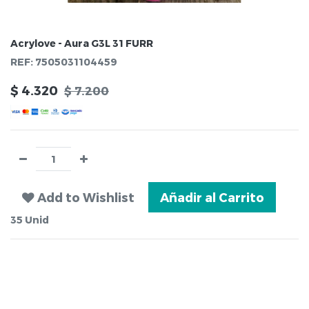
Acrylove - Aura G3L 31 FURR
REF:
7505031104459
$
4.320
$
7.200
Add to Wishlist
Añadir al Carrito
35
Unid