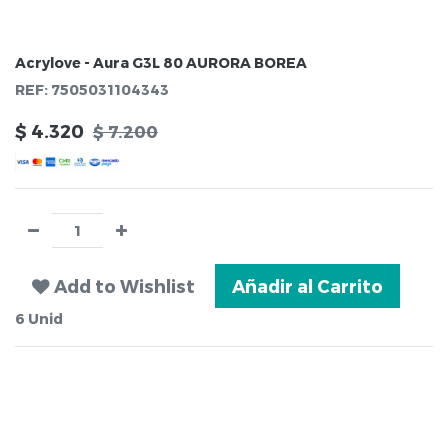
Acrylove - Aura G3L 80 AURORA BOREA
REF:
7505031104343
$
4.320
$
7.200
Add to Wishlist
Añadir al Carrito
6
Unid