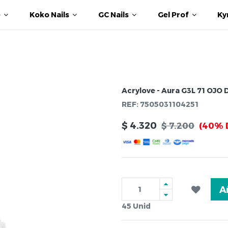
e
Koko Nails
GC Nails
Gel Prof
Ky
Acrylove - Aura G3L 71 OJO
REF:
7505031104251
$
4.320
$
7.200
(40% 
A
45
Unid