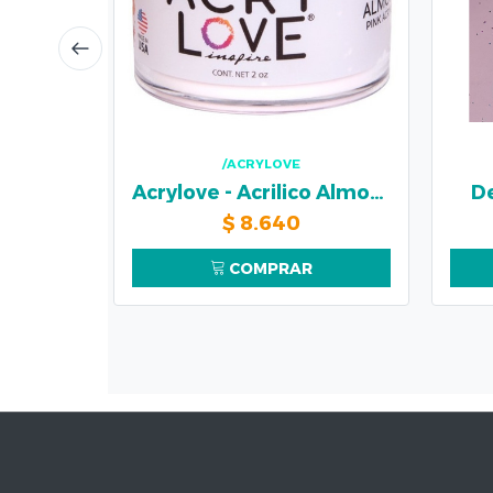
/ACRYLOVE
Acrylove - Acrilico Almond Pink 56 gr
D
$
8.640
COMPRAR