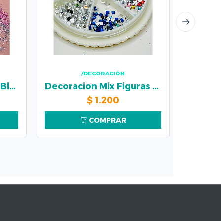
/DECORACIÓN
Decoracion Mariposa Blanca
Decoracion Mix Figuras Colores
Decora
$
1.200
COMPRAR