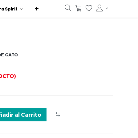
ra Spirit
 DE GATO
DCTO)
ñadir al Carrito