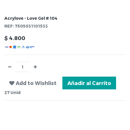
Acrylove - Love Gel # 104
REF:
7505031101533
$
4.800
Add to Wishlist
Añadir al Carrito
27
Unid