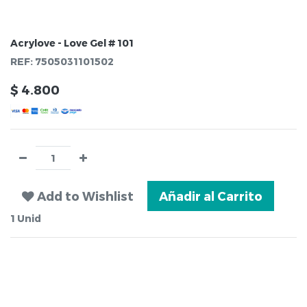
Acrylove - Love Gel # 101
REF:
7505031101502
$
4.800
Add to Wishlist
Añadir al Carrito
1
Unid