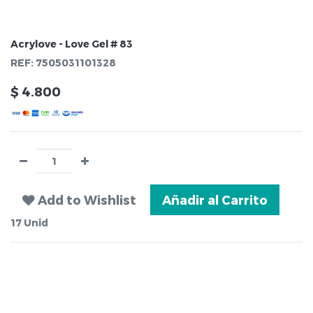
Acrylove - Love Gel # 83
REF:
7505031101328
$
4.800
Add to Wishlist
Añadir al Carrito
17
Unid