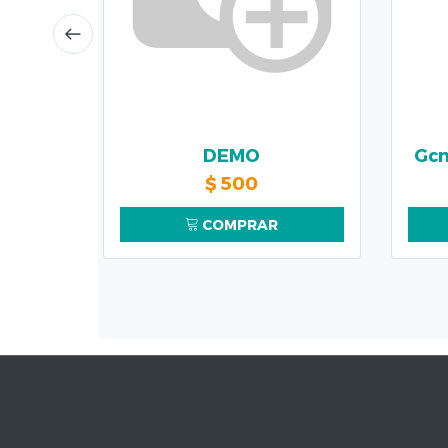
DEMO
Gcn
$
500
COMPRAR