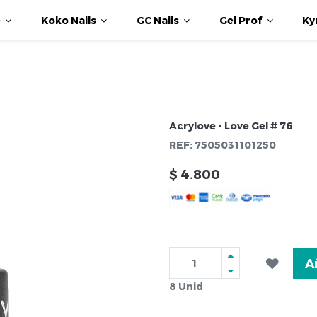
e
Koko Nails
GC Nails
Gel Prof
Ky
Acrylove - Love Gel # 76
REF:
7505031101250
$
4.800
A
8
Unid