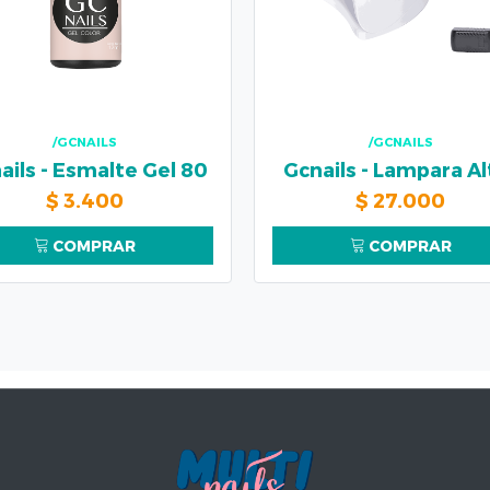
/GCNAILS
/GCNAILS
ails - Esmalte Gel 80
Gcnails - Lampara Al
$
3.400
$
27.000
COMPRAR
COMPRAR