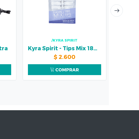
/KYRA SPIRIT
tra
Kyra Spirit - Tips Mix 180 pzs
$
2.600
COMPRAR