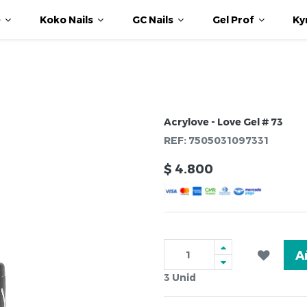
e
Koko Nails
GC Nails
Gel Prof
Ky
Acrylove - Love Gel # 73
REF:
7505031097331
$
4.800
A
3
Unid