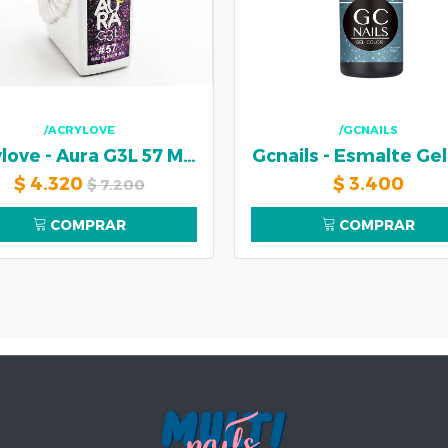
/ACRYLOVE
/GCNAILS
Acrylove - Aura G3L 57 MINI FLAKES
Gcnails - Esmalte Gel
$
4.320
$
3.400
$
7.200
COMPRAR
COMPRAR