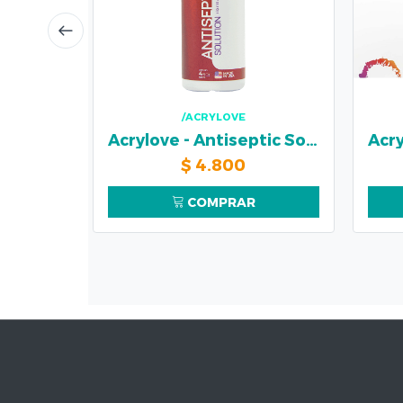
/ACRYLOVE
Acrylove - Antiseptic Solution
$
4.800
COMPRAR