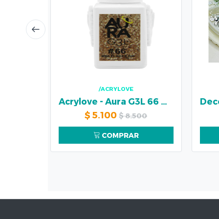
/ACRYLOVE
Acrylove - Aura G3L 66 MINI FLAKES
$
5.100
$
8.500
COMPRAR