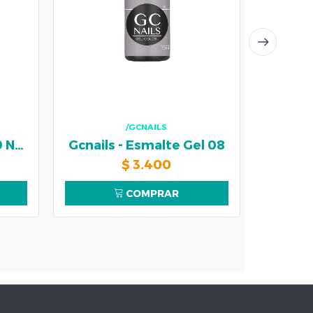
/GCNAILS
Gcnails - Belamore 29 Neon
Gcnails - Esmalte Gel 08
$
3.400
$
COMPRAR