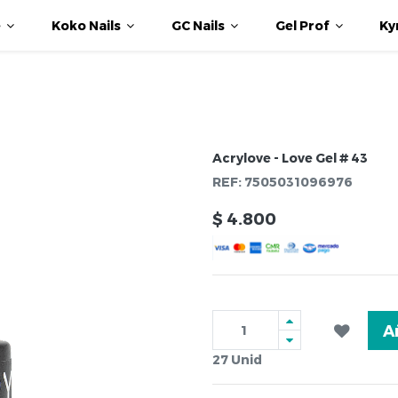
e
Koko Nails
GC Nails
Gel Prof
Ky
Acrylove - Love Gel # 43
REF:
7505031096976
$
4.800
A
27
Unid