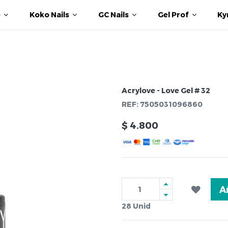
e
Koko Nails
GC Nails
Gel Prof
Ky
Acrylove - Love Gel # 32
REF:
7505031096860
$
4.800
A
28
Unid