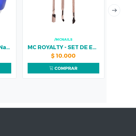
/MCNAILS
Lampara UV/Let SUN Nail Lamp 54 w TORNASOL ROSADA
MC ROYALTY - SET DE EMPUJADOR ROSE GOLD
$
10.000
COMPRAR