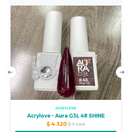
/ACRYLOVE
Acrylove - Aura G3L 48 SHINE
$
4.320
$
7.200