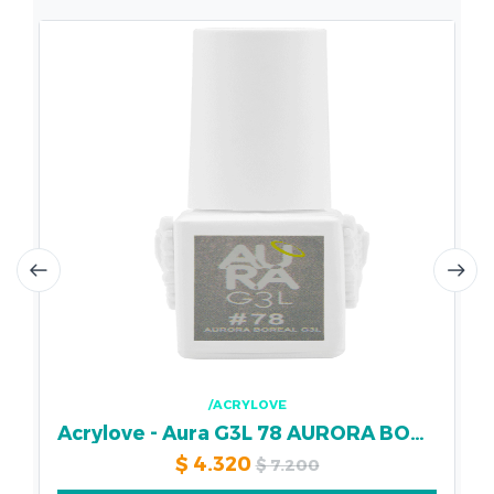
/ACRYLOVE
Acrylove - Aura G3L 78 AURORA BOREA
$
4.320
$
7.200