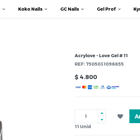
e
Koko Nails
GC Nails
Gel Prof
Ky
Acrylove - Love Gel # 11
REF:
7505031096655
$
4.800
A
11
Unid