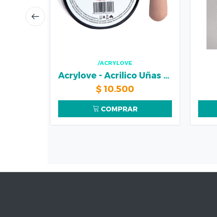
/ACRYLOVE
Acrylove - Acrilico Uñas Makeup 2 56gr
$
10.500
COMPRAR