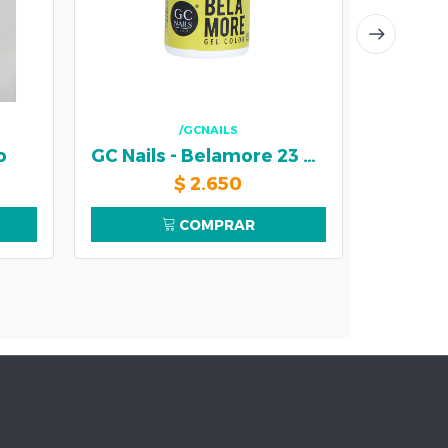
/GCNAILS
o
GC Nails - Belamore 23 Neon
$
2.650
COMPRAR