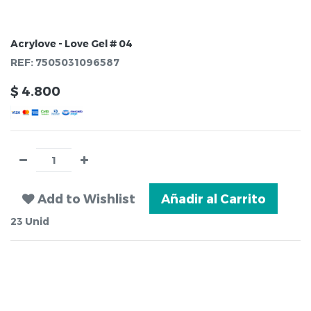
Acrylove - Love Gel # 04
REF:
7505031096587
$
4.800
Add to Wishlist
Añadir al Carrito
23
Unid