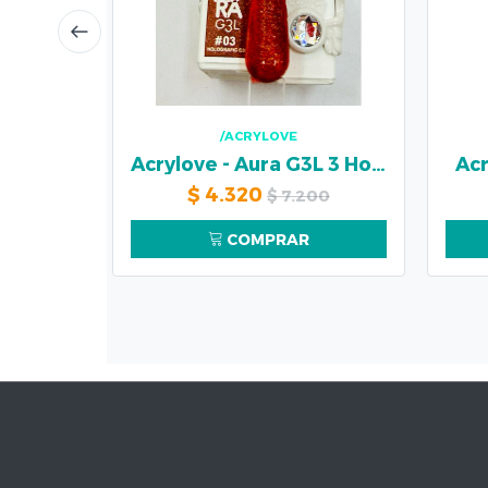
/ACRYLOVE
Acrylove - Aura G3L 3 Holografic
Acr
$
4.320
$
7.200
COMPRAR