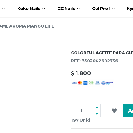
e
Koko Nails
GC Nails
Gel Prof
Ky
14ML AROMA MANGO LIFE
COLORFUL ACEITE PARA CU
REF:
7503042692736
$
1.800
A
197
Unid