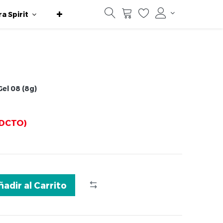
ra Spirit
Gel 08 (8g)
DCTO)
ñadir al Carrito