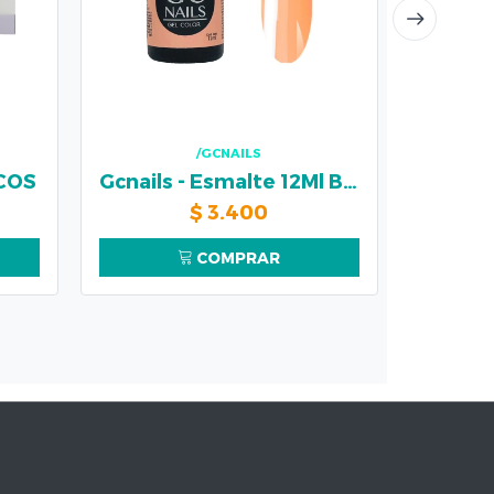
/GCNAILS
NCOS
Gcnails - Esmalte 12Ml Bel Color #131
$
3.400
COMPRAR