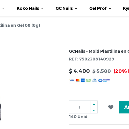
e
Koko Nails
GC Nails
Gel Prof
Ky
ilina en Gel 08 (8g)
GCNails - Mold Plastilina en 
REF:
7502308140929
$
4.400
$
5.500
(20% 
A
140
Unid