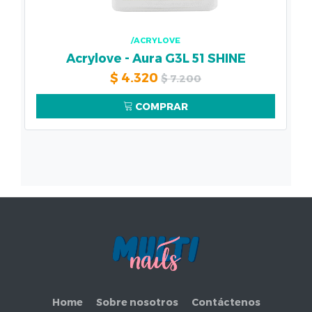
/ACRYLOVE
Acrylove - Aura G3L 51 SHINE
$
4.320
$
7.200
COMPRAR
Home
Sobre nosotros
Contáctenos