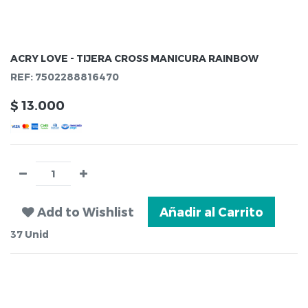
ACRY LOVE - TIJERA CROSS MANICURA RAINBOW
REF:
7502288816470
$
13.000
Add to Wishlist
Añadir al Carrito
37
Unid