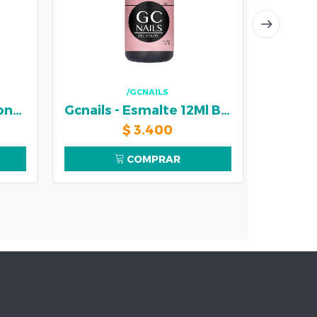
/GCNAILS
Acrylove - Pincel Debonair no 4
Gcnails - Esmalte 12Ml Bel Color #53
$
3.400
COMPRAR