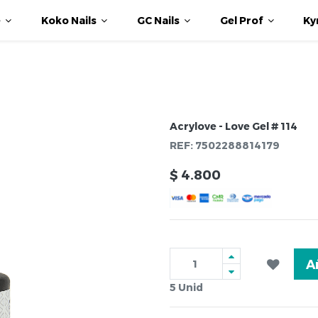
e
Koko Nails
GC Nails
Gel Prof
Ky
Acrylove - Love Gel # 114
REF:
7502288814179
$
4.800
A
5
Unid