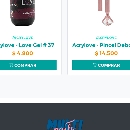
/ACRYLOVE
/ACRYLOVE
ylove - Love Gel # 37
$
4.800
$
14.500
COMPRAR
COMPRAR