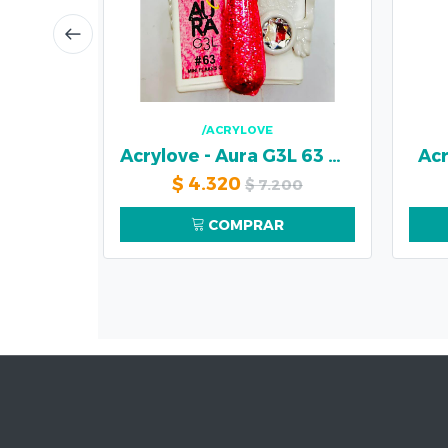
/ACRYLOVE
Acrylove - Aura G3L 63 MINI FLAKES
Acr
$
4.320
$
7.200
COMPRAR