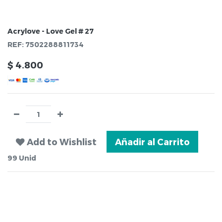
Acrylove - Love Gel # 27
REF:
7502288811734
$
4.800
Add to Wishlist
Añadir al Carrito
99
Unid