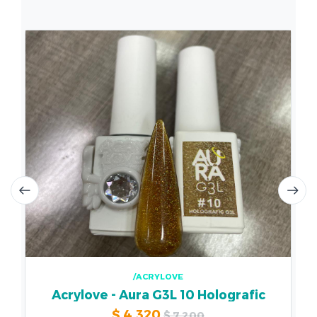
/ACRYLOVE
Acrylove - Aura G3L 10 Holografic
$
4.320
$
7.200