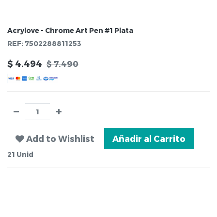
Acrylove - Chrome Art Pen #1 Plata
REF:
7502288811253
$
4.494
$
7.490
Add to Wishlist
Añadir al Carrito
21
Unid