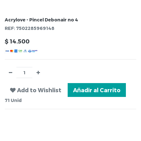
Acrylove - Pincel Debonair no 4
REF:
7502285969148
$
14.500
Add to Wishlist
Añadir al Carrito
71
Unid