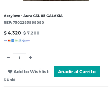
Acrylove - Aura G3L 85 GALAXIA
REF:
7502285968080
$
4.320
$
7.200
Add to Wishlist
Añadir al Carrito
3
Unid