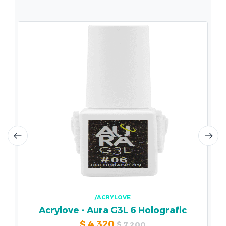
/ACRYLOVE
Acrylove - Aura G3L 6 Holografic
$
4.320
$
7.200