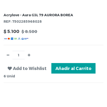
Acrylove - Aura G3L 79 AURORA BOREA
REF:
7502285968028
$
5.100
$
8.500
Add to Wishlist
Añadir al Carrito
6
Unid