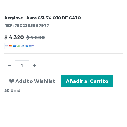
Acrylove - Aura G3L 74 OJO DE GATO
REF:
7502285967977
$
4.320
$
7.200
Add to Wishlist
Añadir al Carrito
38
Unid