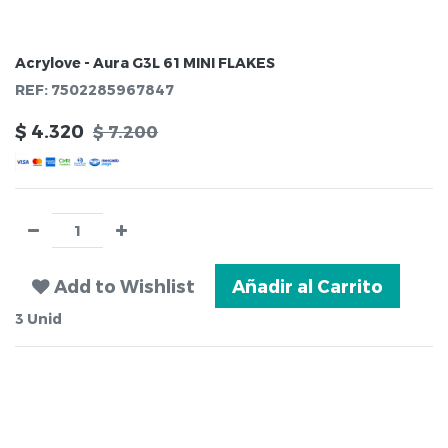
Acrylove - Aura G3L 61 MINI FLAKES
REF:
7502285967847
$
4.320
$
7.200
Add to Wishlist
Añadir al Carrito
3
Unid