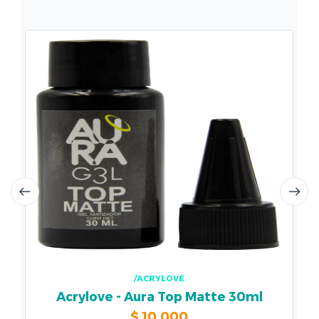
/ACRYLOVE
Acrylove - Aura Top Matte 30ml
$
10.000