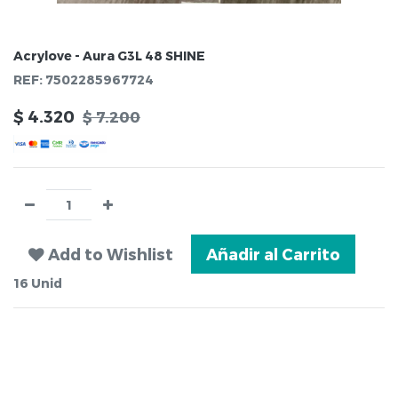
Acrylove - Aura G3L 48 SHINE
REF:
7502285967724
$
4.320
$
7.200
Add to Wishlist
Añadir al Carrito
16
Unid