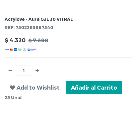
Acrylove - Aura G3L 30 VITRAL
REF:
7502285967540
$
4.320
$
7.200
Add to Wishlist
Añadir al Carrito
25
Unid