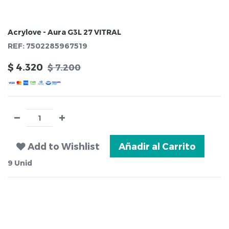
Acrylove - Aura G3L 27 VITRAL
REF:
7502285967519
$
4.320
$
7.200
Add to Wishlist
Añadir al Carrito
9
Unid