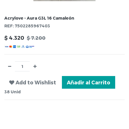
Acrylove - Aura G3L 16 Camaleón
REF:
7502285967403
$
4.320
$
7.200
Add to Wishlist
Añadir al Carrito
38
Unid