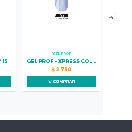
/GEL PROF
 15
GEL PROF - XPRESS COLOR 10 ML # 065
Lampa
$
2.790
COMPRAR