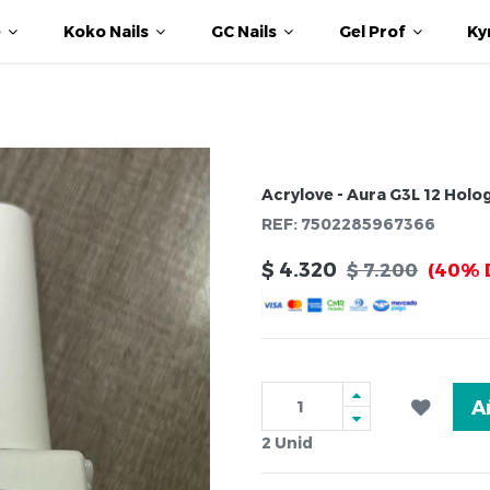
e
Koko Nails
GC Nails
Gel Prof
Ky
Acrylove - Aura G3L 12 Holo
REF:
7502285967366
$
4.320
$
7.200
(40% 
A
2
Unid