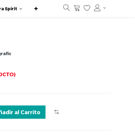
ra Spirit
grafic
DCTO)
ñadir al Carrito