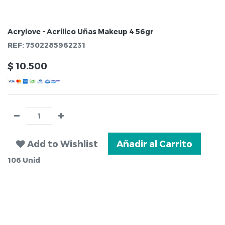
Acrylove - Acrilico Uñas Makeup 4 56gr
REF:
7502285962231
$
10.500
Add to Wishlist
Añadir al Carrito
106
Unid