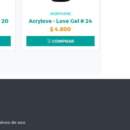
/ACRYLOVE
# 20
Acrylove - Love Gel # 24
$
4.800
COMPRAR
inos de uso