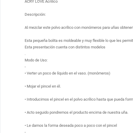
ACRY LOVE Acrílico 

Descripción:

Al mezclar este polvo acrílico con monómeros para uñas obtenemos
Esta pequeña bolita es moldeable y muy flexible lo que les permit
Esta presentación cuenta con distintos modelos

.

Modo de Uso:

-

• Verter un poco de líquido en el vaso. (monómeros)

• Mojar el pincel en él.

• Introducimos el pincel en el polvo acrílico hasta que pueda for
• Acto seguido pondremos el producto encima de nuestra uña.

• Le damos la forma deseada poco a poco con el pincel
