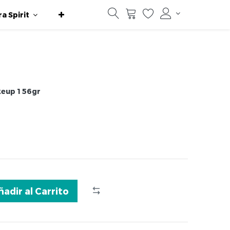
ra Spirit
keup 1 56gr
ñadir al Carrito