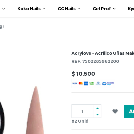
e
Koko Nails
GC Nails
Gel Prof
Ky
gr
Acrylove - Acrílico Uñas Ma
REF:
7502285962200
$
10.500
A
82
Unid