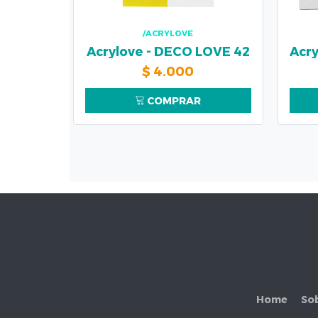
/ACRYLOVE
Acrylove - DECO LOVE 42
$
4.000
COMPRAR
Home
So