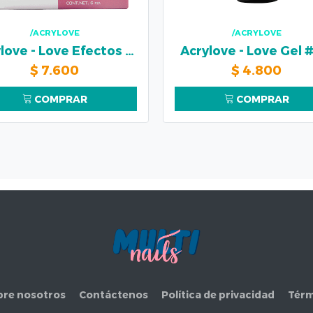
/ACRYLOVE
/ACRYLOVE
Acrylove - Love Efectos Rosas
Acrylove - Love Gel 
$
7.600
$
4.800
COMPRAR
COMPRAR
bre nosotros
Contáctenos
Política de privacidad
Térm