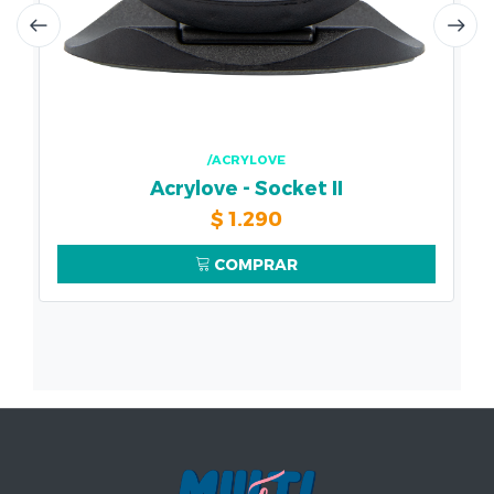
/ACRYLOVE
Acrylove - Socket II
$
1.290
COMPRAR