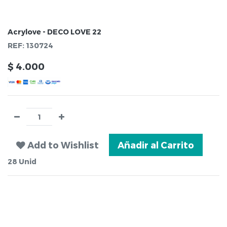
Acrylove - DECO LOVE 22
REF:
130724
$
4.000
Add to Wishlist
Añadir al Carrito
28
Unid